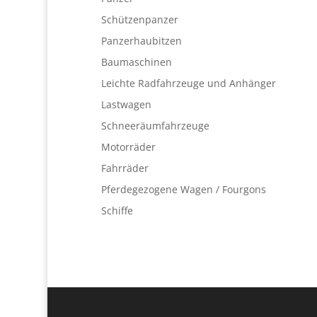
Schützenpanzer
Panzerhaubitzen
Baumaschinen
Leichte Radfahrzeuge und Anhänger
Lastwagen
Schneeräumfahrzeuge
Motorräder
Fahrräder
Pferdegezogene Wagen / Fourgons
Schiffe