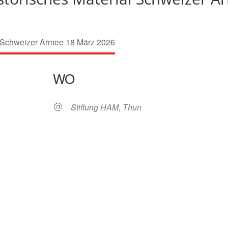
WO
Stiftung HAM, Thun
ogle Kalender
iCalendar