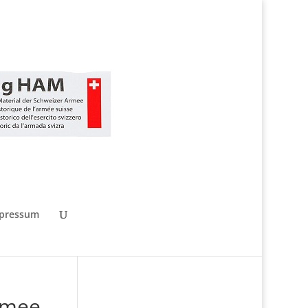
pressum
rmee